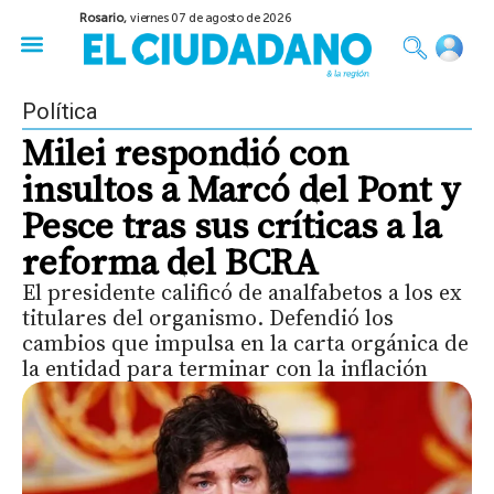
Rosario,
viernes 07 de agosto de 2026
50 años del Golpe
Festival de Cine 2026
Sobre Ruedas
Construir Rosario
Política
Milei respondió con
insultos a Marcó del Pont y
Pesce tras sus críticas a la
reforma del BCRA
El presidente calificó de analfabetos a los ex
titulares del organismo. Defendió los
cambios que impulsa en la carta orgánica de
la entidad para terminar con la inflación