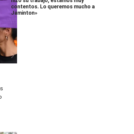
hizo su trabajo, estamos muy
contentos. Lo queremos mucho a
Jaminton»
os
o