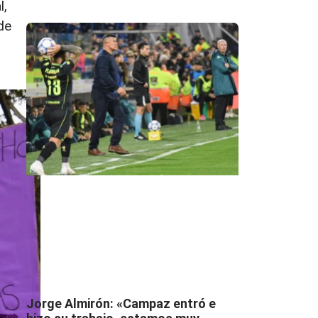
l,
de
Jorge Almirón: «Campaz entró e