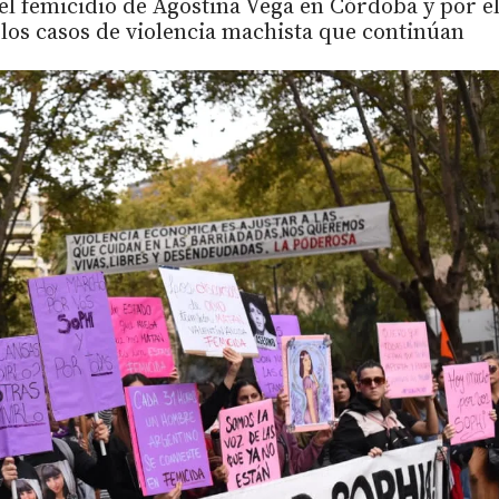
el femicidio de Agostina Vega en Córdoba y por e
 los casos de violencia machista que continúan