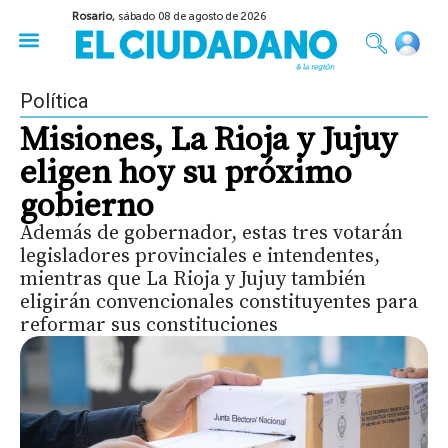
Rosario,
sábado 08 de agosto de 2026
50 años del Golpe
Festival de Cine 2026
Sobre Ruedas
Construir Rosario
Política
Misiones, La Rioja y Jujuy
eligen hoy su próximo
gobierno
Además de gobernador, estas tres votarán
legisladores provinciales e intendentes,
mientras que La Rioja y Jujuy también
eligirán convencionales constituyentes para
reformar sus constituciones