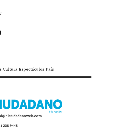
e
l
s
Cultura
Espectáculos
País
al@elciudadanoweb.com
1) 238 9448