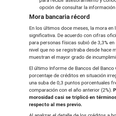
para recibir asesoramiento y conoc
opción de consultar la información 
Mora bancaria récord
En los últimos doce meses, la mora en 
significativa. De acuerdo con cifras ofic
para personas físicas subió de 3,3% e
nivel que no se registraba desde hace
muestran el mayor grado de incumplimie
El último Informe de Bancos del Banco C
porcentaje de créditos en situación irre
una suba de 0,3 puntos porcentuales fr
comparación con el año anterior (2%).
P
morosidad casi se triplicó en término
respecto al mes previo.
Al analizar el detalle de los créditos a