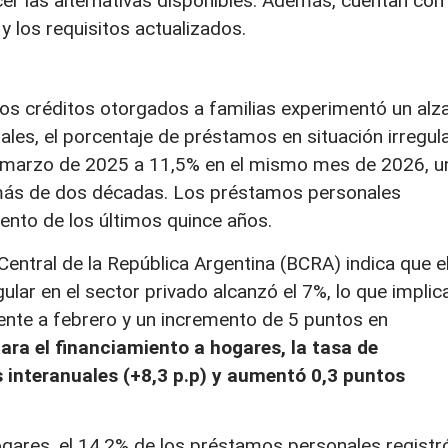
er las alternativas disponibles. Además, cuentan con 
y los requisitos actualizados.
los créditos otorgados a familias experimentó un alz
iales, el porcentaje de préstamos en situación irregul
n marzo de 2025 a 11,5% en el mismo mes de 2026, u
 más de dos décadas. Los préstamos personales
nto de los últimos quince años.
entral de la República Argentina (BCRA) indica que e
gular en el sector privado alcanzó el 7%, lo que implic
ente a febrero y un incremento de 5 puntos en
ara el financiamiento a hogares, la tasa de
s interanuales (+8,3 p.p) y aumentó 0,3 puntos
 hogares, el 14,2% de los préstamos personales registr