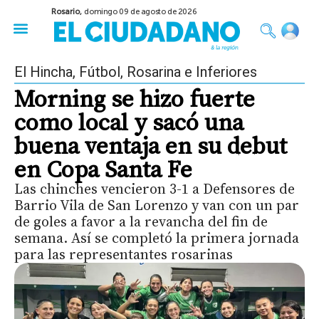
Rosario,
domingo 09 de agosto de 2026
50 años del Golpe
Festival de Cine 2026
Sobre Ruedas
Construir Rosario
El Hincha
,
Fútbol
,
Rosarina e Inferiores
Morning se hizo fuerte
como local y sacó una
buena ventaja en su debut
en Copa Santa Fe
Las chinches vencieron 3-1 a Defensores de
Barrio Vila de San Lorenzo y van con un par
de goles a favor a la revancha del fin de
semana. Así se completó la primera jornada
para las representantes rosarinas