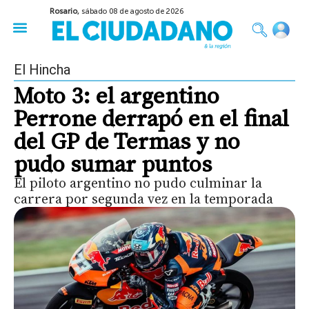
Rosario,
sábado 08 de agosto de 2026
50 años del Golpe
Festival de Cine 2026
Sobre Ruedas
Construir Rosario
El Hincha
Moto 3: el argentino
Perrone derrapó en el final
del GP de Termas y no
pudo sumar puntos
El piloto argentino no pudo culminar la
carrera por segunda vez en la temporada