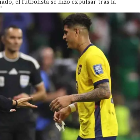
o, el futbolista se hizo expulsar tras la
"