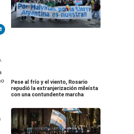
.
a
mo
Pese al frío y el viento, Rosario
repudió la extranjerización mileísta
con una contundente marcha
r
a