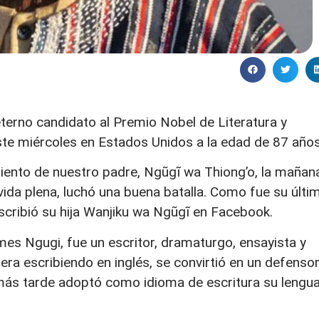
eterno candidato al Premio Nobel de Literatura y
este miércoles en Estados Unidos a la edad de 87 años
miento de nuestro padre, Ngũgĩ wa Thiong’o, la mañan
ida plena, luchó una buena batalla. Como fue su últi
scribió su hija Wanjiku wa Ngũgĩ en Facebook.
s Ngugi, fue un escritor, dramaturgo, ensayista y
a escribiendo en inglés, se convirtió en un defenso
y más tarde adoptó como idioma de escritura su lengu