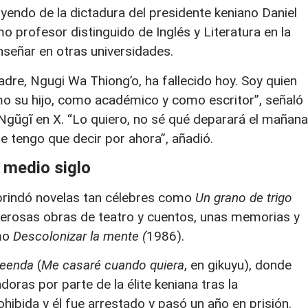
uyendo de la dictadura del presidente keniano Daniel
o profesor distinguido de Inglés y Literatura en la
nseñar en otras universidades.
dre, Ngugi Wa Thiong’o, ha fallecido hoy. Soy quien
omo su hijo, como académico y como escritor”, señaló
Ngũgĩ en X. “Lo quiero, no sé qué deparará el mañana
e tengo que decir por ahora”, añadió.
e medio siglo
brindó novelas tan célebres como
Un grano de trigo
erosas obras de teatro y cuentos, unas memorias y
omo
Descolonizar la mente (
1986).
deenda
(
Me casaré cuando quiera
, en gikuyu), donde
doras por parte de la élite keniana tras la
hibida y él fue arrestado y pasó un año en prisión.