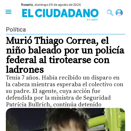
Rosario,
domingo 09 de agosto de 2026
50 años del Golpe
Festival de Cine 2026
Sobre Ruedas
Construir Rosario
Política
Murió Thiago Correa, el
niño baleado por un policía
federal al tirotearse con
ladrones
Tenía 7 años. Había recibido un disparo en
la cabeza mientras esperaba el colectivo con
su padre. El agente, cuya acción fue
defendida por la ministra de Seguridad
Patricia Bullrich, continúa detenido