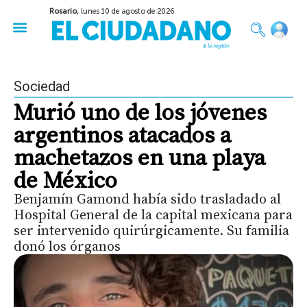
Rosario,
lunes 10 de agosto de 2026
50 años del Golpe
Festival de Cine 2026
Sobre Ruedas
Construir Rosario
Sociedad
Murió uno de los jóvenes
argentinos atacados a
machetazos en una playa
de México
Benjamín Gamond había sido trasladado al
Hospital General de la capital mexicana para
ser intervenido quirúrgicamente. Su familia
donó los órganos