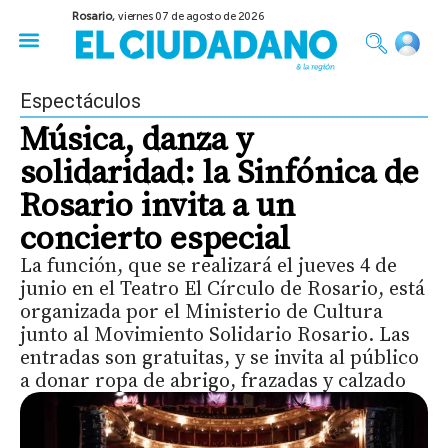
Rosario,
viernes 07 de agosto de 2026
50 años del Golpe
Festival de Cine 2026
Sobre Ruedas
Construir Rosario
Espectáculos
Música, danza y
solidaridad: la Sinfónica de
Rosario invita a un
concierto especial
La función, que se realizará el jueves 4 de
junio en el Teatro El Círculo de Rosario, está
organizada por el Ministerio de Cultura
junto al Movimiento Solidario Rosario. Las
entradas son gratuitas, y se invita al público
a donar ropa de abrigo, frazadas y calzado