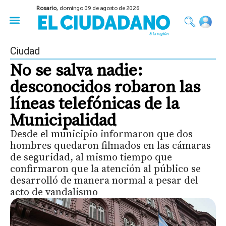
Rosario,
domingo 09 de agosto de 2026
50 años del Golpe
Festival de Cine 2026
Sobre Ruedas
Construir Rosario
Ciudad
No se salva nadie:
desconocidos robaron las
líneas telefónicas de la
Municipalidad
Desde el municipio informaron que dos
hombres quedaron filmados en las cámaras
de seguridad, al mismo tiempo que
confirmaron que la atención al público se
desarrolló de manera normal a pesar del
acto de vandalismo