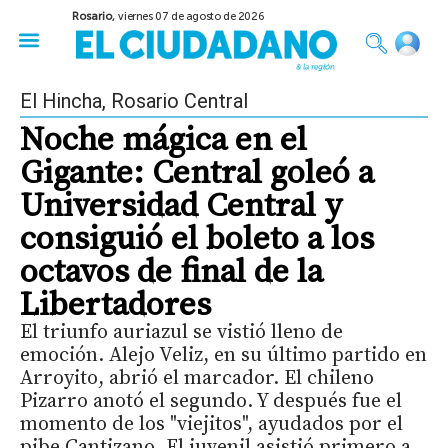
Rosario,
viernes 07 de agosto de 2026
50 años del Golpe
Festival de Cine 2026
Sobre Ruedas
Construir Rosario
El Hincha
,
Rosario Central
Noche mágica en el
Gigante: Central goleó a
Universidad Central y
consiguió el boleto a los
octavos de final de la
Libertadores
El triunfo auriazul se vistió lleno de
emoción. Alejo Veliz, en su último partido en
Arroyito, abrió el marcador. El chileno
Pizarro anotó el segundo. Y después fue el
momento de los "viejitos", ayudados por el
pibe Cantizano. El juvenil asistió primero a