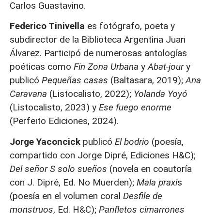
Carlos Guastavino.
Federico Tinivella
es fotógrafo, poeta y
subdirector de la Biblioteca Argentina Juan
Álvarez. Participó de numerosas antologías
poéticas como
Fin Zona Urbana
y
Abat-jour
y
publicó
Pequeñas casas
(Baltasara, 2019);
Ana
Caravana
(Listocalisto, 2022);
Yolanda Yoyó
(Listocalisto, 2023) y
Ese fuego enorme
(Perfeito Ediciones, 2024).
Jorge Yaconcick
publicó
El bodrio
(poesía,
compartido con Jorge Dipré, Ediciones H&C);
Del señor S solo sueños
(novela en coautoría
con J. Dipré, Ed. No Muerden);
Mala praxi
s
(poesía en el volumen coral
Desfile de
monstruos
, Ed. H&C);
Panfletos cimarrones