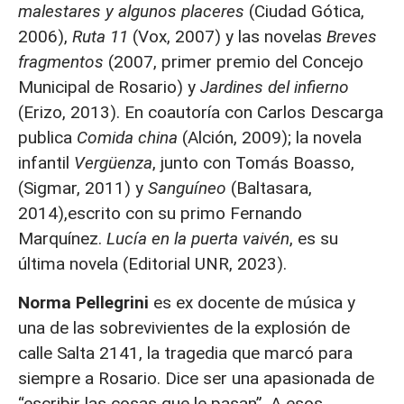
malestares y algunos placeres
(Ciudad Gótica,
2006),
Ruta 11
(Vox, 2007) y las novelas
Breves
fragmentos
(2007, primer premio del Concejo
Municipal de Rosario) y
Jardines del infierno
(Erizo, 2013). En coautoría con Carlos Descarga
publica
Comida china
(Alción, 2009); la novela
infantil
Vergüenza
, junto con Tomás Boasso,
(Sigmar, 2011) y
Sanguíneo
(Baltasara,
2014),escrito con su primo Fernando
Marquínez.
Lucía en la puerta vaivén
, es su
última novela (Editorial UNR, 2023).
Norma Pellegrini
es ex docente de música y
una de las sobrevivientes de la explosión de
calle Salta 2141, la tragedia que marcó para
siempre a Rosario. Dice ser una apasionada de
“escribir las cosas que le pasan”. A esos