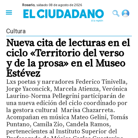
Rosario,
sábado 08 de agosto de 2026
50 años del Golpe
Festival de Cine 2026
Sobre Ruedas
Construir Rosario
Cultura
Nueva cita de lecturas en el
ciclo «Territorio del verso
y de la prosa» en el Museo
Estévez
Lxs poetas y narradores Federico Tinivella,
Jorge Yaconcick, Marcela Atienza, Verónica
Laurino-Norma Pellegrini participarán de
una nueva edición del ciclo coordinado por
la gestora cultural Marisa Chazarreta.
Acompañan en música Mateo Gelini, Tomás
Puntano, Camila Zio, Candela Ramos,
pertenecientes al Instituto Superior del