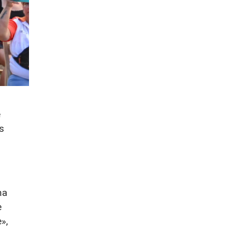
e
s
ma
e
»,