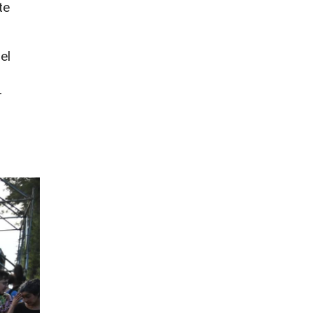
te
el
r