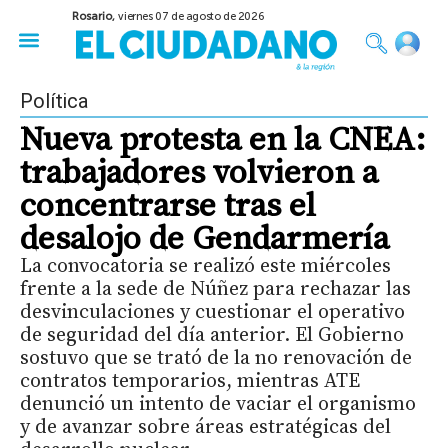
Rosario,
viernes 07 de agosto de 2026
50 años del Golpe
Festival de Cine 2026
Sobre Ruedas
Construir Rosario
Política
Nueva protesta en la CNEA:
trabajadores volvieron a
concentrarse tras el
desalojo de Gendarmería
La convocatoria se realizó este miércoles
frente a la sede de Núñez para rechazar las
desvinculaciones y cuestionar el operativo
de seguridad del día anterior. El Gobierno
sostuvo que se trató de la no renovación de
contratos temporarios, mientras ATE
denunció un intento de vaciar el organismo
y de avanzar sobre áreas estratégicas del