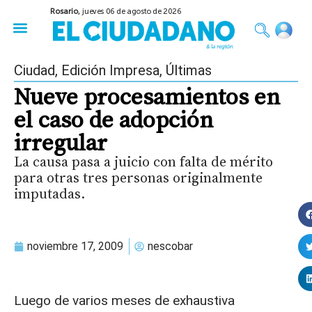
Rosario,
jueves 06 de agosto de 2026
50 años del Golpe
Festival de Cine 2026
Sobre Ruedas
Construir Rosario
Ciudad
,
Edición Impresa
,
Últimas
Nueve procesamientos en
el caso de adopción
irregular
La causa pasa a juicio con falta de mérito
para otras tres personas originalmente
imputadas.
noviembre 17, 2009
nescobar
Luego de varios meses de exhaustiva