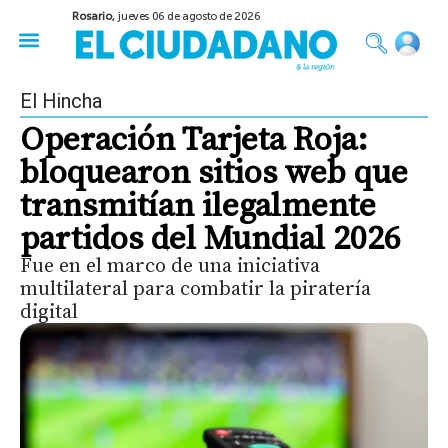
Rosario,
jueves 06 de agosto de 2026
50 años del Golpe
Festival de Cine 2026
Sobre Ruedas
Construir Rosario
El Hincha
Operación Tarjeta Roja:
bloquearon sitios web que
transmitían ilegalmente
partidos del Mundial 2026
Fue en el marco de una iniciativa
multilateral para combatir la piratería
digital