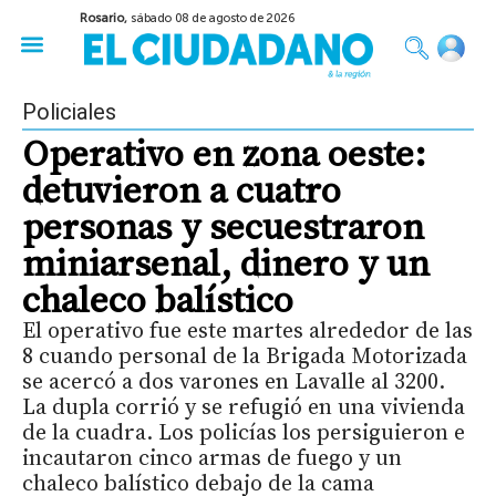
Rosario,
sábado 08 de agosto de 2026
50 años del Golpe
Festival de Cine 2026
Sobre Ruedas
Construir Rosario
Policiales
Operativo en zona oeste:
detuvieron a cuatro
personas y secuestraron
miniarsenal, dinero y un
chaleco balístico
El operativo fue este martes alrededor de las
8 cuando personal de la Brigada Motorizada
se acercó a dos varones en Lavalle al 3200.
La dupla corrió y se refugió en una vivienda
de la cuadra. Los policías los persiguieron e
incautaron cinco armas de fuego y un
chaleco balístico debajo de la cama