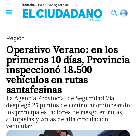
Rosario,
lunes 10 de agosto de 2026
50 años del Golpe
Festival de Cine 2026
Sobre Ruedas
Construir Rosario
Región
Operativo Verano: en los
primeros 10 días, Provincia
inspeccionó 18.500
vehículos en rutas
santafesinas
La Agencia Provincial de Seguridad Vial
desplegó 25 puntos de control monitoreando
los principales factores de riesgo en rutas,
autopistas y zonas de alta circulación
vehicular