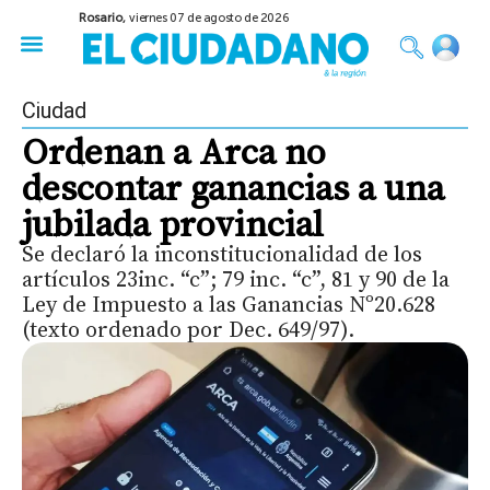
Rosario,
viernes 07 de agosto de 2026
50 años del Golpe
Festival de Cine 2026
Sobre Ruedas
Construir Rosario
Ciudad
Ordenan a Arca no
descontar ganancias a una
jubilada provincial
Se declaró la inconstitucionalidad de los
artículos 23inc. “c”; 79 inc. “c”, 81 y 90 de la
Ley de Impuesto a las Ganancias Nº20.628
(texto ordenado por Dec. 649/97).