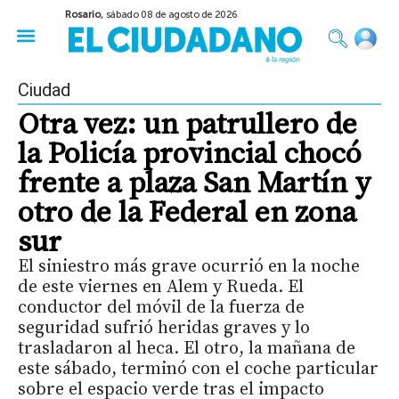
Rosario,
sábado 08 de agosto de 2026
50 años del Golpe
Festival de Cine 2026
Sobre Ruedas
Construir Rosario
Ciudad
Otra vez: un patrullero de
la Policía provincial chocó
frente a plaza San Martín y
otro de la Federal en zona
sur
El siniestro más grave ocurrió en la noche
de este viernes en Alem y Rueda. El
conductor del móvil de la fuerza de
seguridad sufrió heridas graves y lo
trasladaron al heca. El otro, la mañana de
este sábado, terminó con el coche particular
sobre el espacio verde tras el impacto