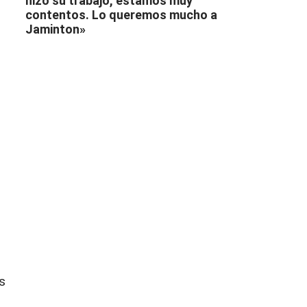
hizo su trabajo, estamos muy
contentos. Lo queremos mucho a
Jaminton»
s