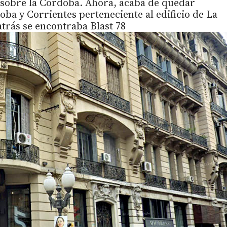
 sobre la Córdoba. Ahora, acaba de quedar
oba y Corrientes perteneciente al edificio de La
atrás se encontraba Blast 78