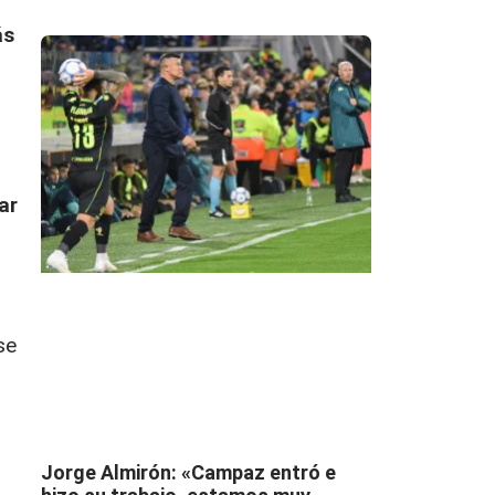
ás
ar
se
Jorge Almirón: «Campaz entró e