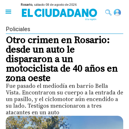
Rosario,
sábado 08 de agosto de 2026
50 años del Golpe
Festival de Cine 2026
Sobre Ruedas
Construir Rosario
Policiales
Otro crimen en Rosario:
desde un auto le
dispararon a un
motociclista de 40 años en
zona oeste
Fue pasado el mediodía en barrio Bella
Vista. Encontraron su cuerpo a la entrada de
un pasillo, y el ciclomotor aún encendido a
su lado. Testigos mencionaron a tres
atacantes en un auto