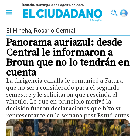
Rosario,
domingo 09 de agosto de 2026
50 años del Golpe
Festival de Cine 2026
Sobre Ruedas
Construir Rosario
El Hincha
,
Rosario Central
Panorama auriazul: desde
Central le informaron a
Broun que no lo tendrán en
cuenta
La dirigencia canalla le comunicó a Fatura
que no será considerado para el segundo
semestre y le solicitaron que rescinda el
vínculo. Lo que en principio motivó la
decisión fueron declaraciones que hizo su
representante en la semana post Estudiantes