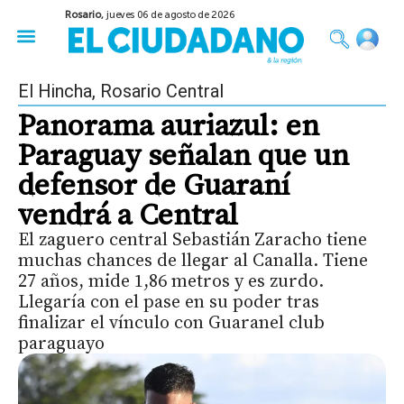
Rosario,
jueves 06 de agosto de 2026
50 años del Golpe
Festival de Cine 2026
Sobre Ruedas
Construir Rosario
El Hincha
,
Rosario Central
Panorama auriazul: en
Paraguay señalan que un
defensor de Guaraní
vendrá a Central
El zaguero central Sebastián Zaracho tiene
muchas chances de llegar al Canalla. Tiene
27 años, mide 1,86 metros y es zurdo.
Llegaría con el pase en su poder tras
finalizar el vínculo con Guaranel club
paraguayo