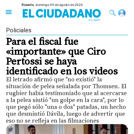
Rosario,
domingo 09 de agosto de 2026
50 años del Golpe
Festival de Cine 2026
Sobre Ruedas
Construir Rosario
Policiales
Para el fiscal fue
«importante» que Ciro
Pertossi se haya
identificado en los videos
El letrado afirmó que "no existió" la
situación de pelea señalada por Thomsen. El
rugbier había testimoniado que al acercarse
a la pelea sintió "un golpe en la cara", por lo
que pegó sólo "una o dos" patadas, un hecho
que desmintió Dávila, luego de advertir que
eso no se refleja en las filmaciones