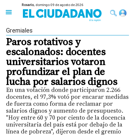
Rosario,
domingo 09 de agosto de 2026
50 años del Golpe
Festival de Cine 2026
Sobre Ruedas
Construir Rosario
Gremiales
Paros rotativos y
escalonados: docentes
universitarios votaron
profundizar el plan de
lucha por salarios dignos
En una votación donde participaron 2.266
docentes, el 97,3% votó por encarar medidas
de fuerza como forma de reclamar por
salarios dignos y aumento de presupuesto.
"Hoy entre 60 y 70 por ciento de la docencia
universitaria del país está por debajo de la
línea de pobreza", dijeron desde el gremio