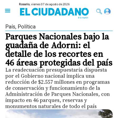
Rosario,
viernes 07 de agosto de 2026
50 años del Golpe
Festival de Cine 2026
Sobre Ruedas
Construir Rosario
País
,
Política
Parques Nacionales bajo la
guadaña de Adorni: el
detalle de los recortes en
46 áreas protegidas del país
La readecuación presupuestaria dispuesta
por el Gobierno nacional implica una
reducción de $2.557 millones en programas
de conservación y funcionamiento de la
Administración de Parques Nacionales, con
impacto en 46 parques, reservas y
monumentos naturales de todo el país