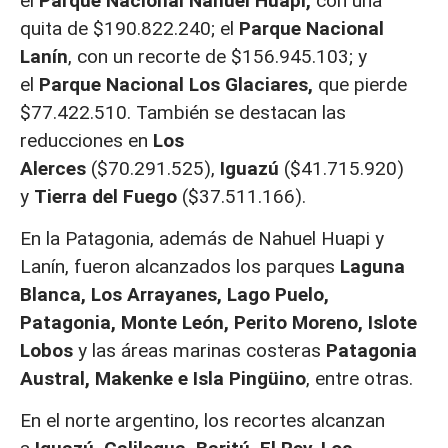
el
Parque Nacional Nahuel Huapi,
con una
quita de $190.822.240; el
Parque Nacional
Lanín
, con un recorte de $156.945.103; y
el
Parque Nacional Los Glaciares,
que pierde
$77.422.510. También se destacan las
reducciones en
Los
Alerces
($70.291.525),
Iguazú
($41.715.920)
y
Tierra del Fuego
($37.511.166).
En la Patagonia, además de Nahuel Huapi y
Lanín, fueron alcanzados los parques
Laguna
Blanca, Los Arrayanes, Lago Puelo,
Patagonia, Monte León, Perito Moreno, Islote
Lobos
y las áreas marinas costeras
Patagonia
Austral, Makenke e Isla Pingüino
, entre otras.
En el norte argentino, los recortes alcanzan