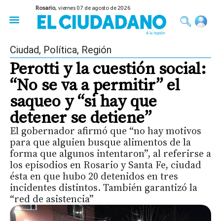
Rosario,
viernes 07 de agosto de 2026
50 años del Golpe
Festival de Cine 2026
Sobre Ruedas
Construir Rosario
Ciudad
,
Política
,
Región
Perotti y la cuestión social:
“No se va a permitir” el
saqueo y “si hay que
detener se detiene”
El gobernador afirmó que “no hay motivos
para que alguien busque alimentos de la
forma que algunos intentaron”, al referirse a
los episodios en Rosario y Santa Fe, ciudad
ésta en que hubo 20 detenidos en tres
incidentes distintos. También garantizó la
“red de asistencia”