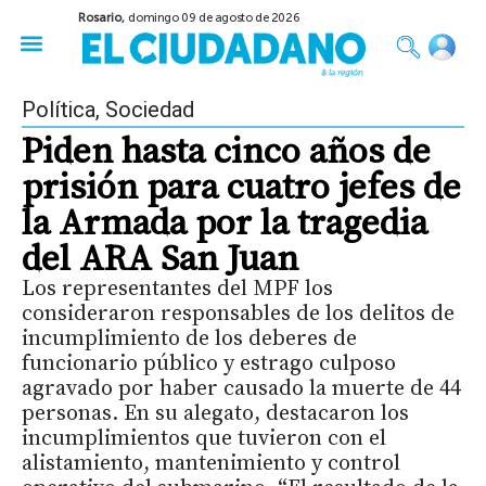
Rosario,
domingo 09 de agosto de 2026
50 años del Golpe
Festival de Cine 2026
Sobre Ruedas
Construir Rosario
Política
,
Sociedad
Piden hasta cinco años de
prisión para cuatro jefes de
la Armada por la tragedia
del ARA San Juan
Los representantes del MPF los
consideraron responsables de los delitos de
incumplimiento de los deberes de
funcionario público y estrago culposo
agravado por haber causado la muerte de 44
personas. En su alegato, destacaron los
incumplimientos que tuvieron con el
alistamiento, mantenimiento y control