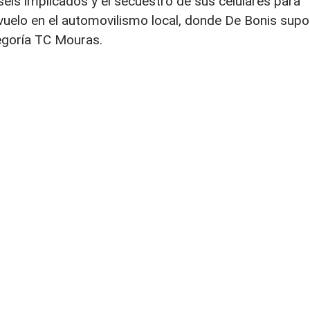
seis implicados y el secuestro de sus celulares para
vuelo en el automovilismo local, donde De Bonis supo
tegoría TC Mouras.