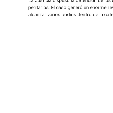
La Justicia dispuso la detención de los 
peritarlos. El caso generó un enorme re
alcanzar varios podios dentro de la ca