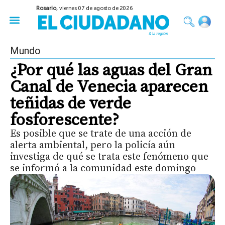
Rosario,
viernes 07 de agosto de 2026
50 años del Golpe
Festival de Cine 2026
Sobre Ruedas
Construir Rosario
Mundo
¿Por qué las aguas del Gran
Canal de Venecia aparecen
teñidas de verde
fosforescente?
Es posible que se trate de una acción de
alerta ambiental, pero la policía aún
investiga de qué se trata este fenómeno que
se informó a la comunidad este domingo