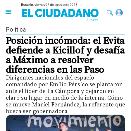
Rosario,
viernes 07 de agosto de 2026
50 años del Golpe
Festival de Cine 2026
Sobre Ruedas
Construir Rosario
Política
Posición incómoda: el Evita
defiende a Kicillof y desafía
a Máximo a resolver
diferencias en las Paso
Dirigentes nacionales del espacio
comandado por Emilio Pérsico se plantaron
ante el líder de La Cámpora y dejaron en
claro su lugar en medio de la interna. Cómo
se mueve Mariel Fernández, la referente que
busca ser gobernadora