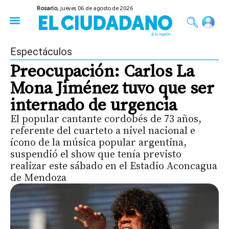
Rosario,
jueves 06 de agosto de 2026
50 años del Golpe
Festival de Cine 2026
Sobre Ruedas
Construir Rosario
Espectáculos
Preocupación: Carlos La
Mona Jiménez tuvo que ser
internado de urgencia
El popular cantante cordobés de 73 años,
referente del cuarteto a nivel nacional e
ícono de la música popular argentina,
suspendió el show que tenía previsto
realizar este sábado en el Estadio Aconcagua
de Mendoza