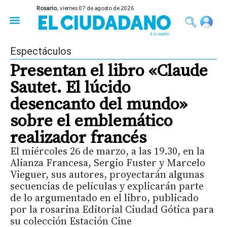
Rosario,
viernes 07 de agosto de 2026
50 años del Golpe
Festival de Cine 2026
Sobre Ruedas
Construir Rosario
Espectáculos
Presentan el libro «Claude
Sautet. El lúcido
desencanto del mundo»
sobre el emblemático
realizador francés
El miércoles 26 de marzo, a las 19.30, en la
Alianza Francesa, Sergio Fuster y Marcelo
Vieguer, sus autores, proyectarán algunas
secuencias de películas y explicarán parte
de lo argumentado en el libro, publicado
por la rosarina Editorial Ciudad Gótica para
su colección Estación Cine