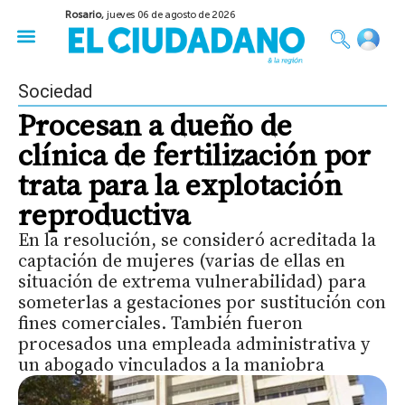
Rosario,
jueves 06 de agosto de 2026
50 años del Golpe
Festival de Cine 2026
Sobre Ruedas
Construir Rosario
Sociedad
Procesan a dueño de
clínica de fertilización por
trata para la explotación
reproductiva
En la resolución, se consideró acreditada la
captación de mujeres (varias de ellas en
situación de extrema vulnerabilidad) para
someterlas a gestaciones por sustitución con
fines comerciales. También fueron
procesados una empleada administrativa y
un abogado vinculados a la maniobra