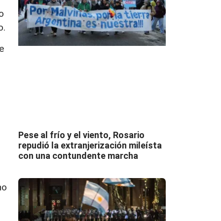
o
o.
e
Pese al frío y el viento, Rosario
repudió la extranjerización mileísta
con una contundente marcha
no