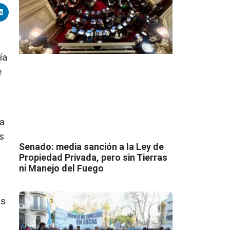
ía
e
o
la
s
Senado: media sanción a la Ley de
Propiedad Privada, pero sin Tierras
ni Manejo del Fuego
os