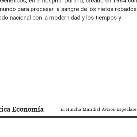
Genéticos, en el hospital Durand, creado en 1984 co
l mundo para procesar la sangre de los nietos robados
tado nacional con la modernidad y los tiempos y
tica
Economía
El Hincha Mundial
Avisos
Especiale