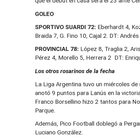
que el debut en casa será el 23 ante Ce
GOLEO
SPORTIVO SUARDI 72:
Eberhardt 4, Koza
Braida 7, G. Fino 10, Cajal 2. DT: Andrés 
PROVINCIAL 78:
López 8, Traglia 2, Ari
Pérez 4, Morello 5, Herrera 2 DT: Enriqu
Los otros rosarinos de la fecha
La Liga Argentina tuvo un miércoles de
anotó 9 puntos para Lanús en la victori
Franco Borsellino hizo 2 tantos para No
Parque.
Además, Pico Football doblegó a Pergam
Luciano González.