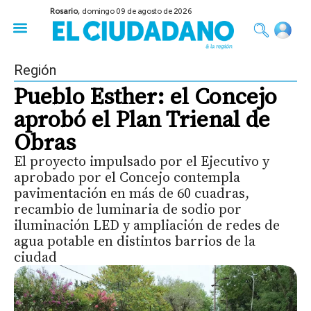
Rosario,
domingo 09 de agosto de 2026
50 años del Golpe
Festival de Cine 2026
Sobre Ruedas
Construir Rosario
Región
Pueblo Esther: el Concejo
aprobó el Plan Trienal de
Obras
El proyecto impulsado por el Ejecutivo y
aprobado por el Concejo contempla
pavimentación en más de 60 cuadras,
recambio de luminaria de sodio por
iluminación LED y ampliación de redes de
agua potable en distintos barrios de la
ciudad