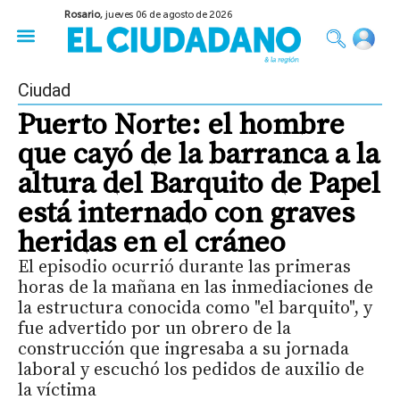
Rosario,
jueves 06 de agosto de 2026
50 años del Golpe
Festival de Cine 2026
Sobre Ruedas
Construir Rosario
Ciudad
Puerto Norte: el hombre
que cayó de la barranca a la
altura del Barquito de Papel
está internado con graves
heridas en el cráneo
El episodio ocurrió durante las primeras
horas de la mañana en las inmediaciones de
la estructura conocida como "el barquito", y
fue advertido por un obrero de la
construcción que ingresaba a su jornada
laboral y escuchó los pedidos de auxilio de
la víctima