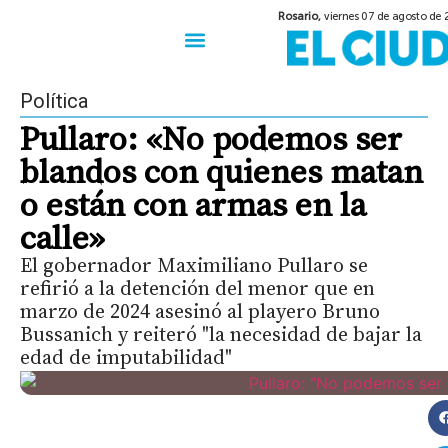
Rosario,
viernes 07 de agosto de
50 años del Golpe
Festival de Cine 2026
Sobre Ruedas
Construir Rosario
Política
Pullaro: «No podemos ser
blandos con quienes matan
o están con armas en la
calle»
El gobernador Maximiliano Pullaro se
refirió a la detención del menor que en
marzo de 2024 asesinó al playero Bruno
Bussanich y reiteró "la necesidad de bajar la
edad de imputabilidad"