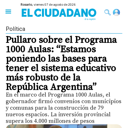
Rosario,
viernes 07 de agosto de 2026
50 años del Golpe
Festival de Cine 2026
Sobre Ruedas
Construir Rosario
Política
Pullaro sobre el Programa
1000 Aulas: “Estamos
poniendo las bases para
tener el sistema educativo
más robusto de la
República Argentina”
En el marco del Programa 1000 Aulas, el
gobernador firmó convenios con municipios
y comunas para la construcción de 79
nuevos espacios. La inversión provincial
supera los 4.000 millones de pesos