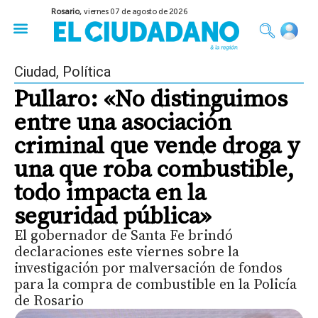
Rosario,
viernes 07 de agosto de 2026
50 años del Golpe
Festival de Cine 2026
Sobre Ruedas
Construir Rosario
Ciudad
,
Política
Pullaro: «No distinguimos
entre una asociación
criminal que vende droga y
una que roba combustible,
todo impacta en la
seguridad pública»
El gobernador de Santa Fe brindó
declaraciones este viernes sobre la
investigación por malversación de fondos
para la compra de combustible en la Policía
de Rosario