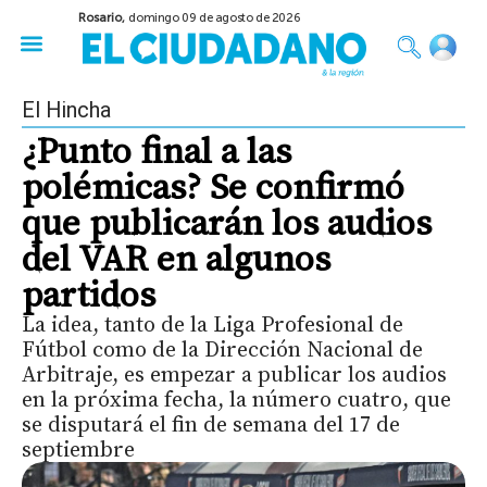
Rosario,
domingo 09 de agosto de 2026
50 años del Golpe
Festival de Cine 2026
Sobre Ruedas
Construir Rosario
El Hincha
¿Punto final a las
polémicas? Se confirmó
que publicarán los audios
del VAR en algunos
partidos
La idea, tanto de la Liga Profesional de
Fútbol como de la Dirección Nacional de
Arbitraje, es empezar a publicar los audios
en la próxima fecha, la número cuatro, que
se disputará el fin de semana del 17 de
septiembre