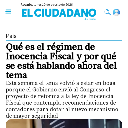
Rosario,
lunes 10 de agosto de 2026
50 años del Golpe
Festival de Cine 2026
Sobre Ruedas
Construir Rosario
País
Qué es el régimen de
Inocencia Fiscal y por qué
se está hablando ahora del
tema
Esta semana el tema volvió a estar en boga
porque el Gobierno envió al Congreso el
proyecto de reforma a la ley de Inocencia
Fiscal que contempla recomendaciones de
contadores para dotar al nuevo mecanismo
de mayor seguridad