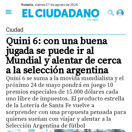
Rosario,
viernes 07 de agosto de 2026
50 años del Golpe
Festival de Cine 2026
Sobre Ruedas
Construir Rosario
Ciudad
Quini 6: con una buena
jugada se puede ir al
Mundial y alentar de cerca
a la selección argentina
Quini 6 se suma a la movida mundialista y el
próximo 24 de mayo pondrá en juego 10
premios especiales de 15.000 dólares cada
uno libre de impuestos. El producto estrella
de la Lotería de Santa Fe vuelve a
sorprender con una propuesta pensada para
quienes sueñan con viajar y alentar a la
Selección Argentina de fútbol