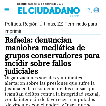
Rosario,
sábado 08 de agosto de 2026
50 años del Golpe
Festival de Cine 2026
Sobre Ruedas
Construir Rosario
Política
,
Región
,
Últimas
,
ZZ-Terminado para
imprimir
Rafaela: denuncian
maniobra mediática de
grupos conservadores para
incidir sobre fallos
judiciales
Organizaciones sociales y militantes
alertaron sobre las presiones que sufre la
Justicia en la resolución de dos causas que
tramitan delitos contra la integridad sexual,
con la intención de favorecer a imputados
"de vínculos con el poder" y "para que se