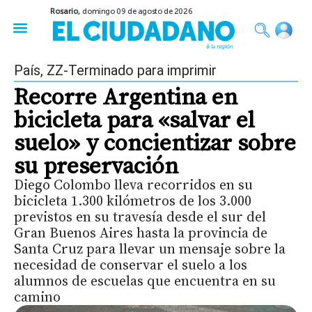
Rosario,
domingo 09 de agosto de 2026
50 años del Golpe
Festival de Cine 2026
Sobre Ruedas
Construir Rosario
País
,
ZZ-Terminado para imprimir
Recorre Argentina en
bicicleta para «salvar el
suelo» y concientizar sobre
su preservación
Diego Colombo lleva recorridos en su
bicicleta 1.300 kilómetros de los 3.000
previstos en su travesía desde el sur del
Gran Buenos Aires hasta la provincia de
Santa Cruz para llevar un mensaje sobre la
necesidad de conservar el suelo a los
alumnos de escuelas que encuentra en su
camino